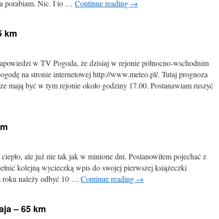
 ja porabiam. Nic. I to …
Continue reading
→
5 km
apowiedzi w TV Pogoda, że dzisiaj w rejonie północno-wschodnim
ogodę na stronie internetowej http://www.meteo.pl/. Tutaj prognoza
cze mają być w tym rejonie około godziny 17.00. Postanawiam ruszyć
km
 ciepło, ale już nie tak jak w minione dni. Postanowiłem pojechać z
ełnić kolejną wycieczką wpis do swojej pierwszej książeczki
m roku należy odbyć 10 …
Continue reading
→
aja – 65 km