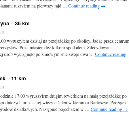
 planami ruszyłem na pierwszy rajd …
Continue reading
→
zyna – 35 km
am
7.00 wyruszyłem dzisiaj na przejażdżkę po okolicy. Jadąc przez centru
owerzystów. Poza miastem też kilkoro spotkałem. Zdecydowana
cej osób wyciągnęło po zimowym śnie swoje dwa …
Continue reading
łek – 11 km
am
po godzinie 17.00 wyruszyłem drugim rowerkiem na małą przejażdżkę po
grodniczych oraz starej wieży ciśnień w kierunku Bartoszyc. Początek
ogrodów działkowych. Następnie pojechałem w …
Continue reading
→