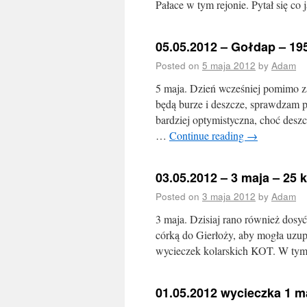
Pałace w tym rejonie. Pytał się co
05.05.2012 – Gołdap – 19
Posted on
5 maja 2012
by
Adam
5 maja. Dzień wcześniej pomimo z
będą burze i deszcze, sprawdzam p
bardziej optymistyczna, choć desz
…
Continue reading
→
03.05.2012 – 3 maja – 25 
Posted on
3 maja 2012
by
Adam
3 maja. Dzisiaj rano również dosyć
córką do Gierłoży, aby mogła uzup
wycieczek kolarskich KOT. W ty
01.05.2012 wycieczka 1 m