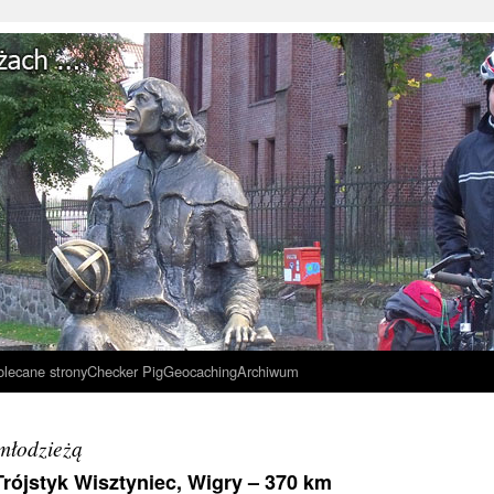
olecane strony
Checker Pig
Geocaching
Archiwum
 młodzieżą
Trójstyk Wisztyniec, Wigry – 370 km