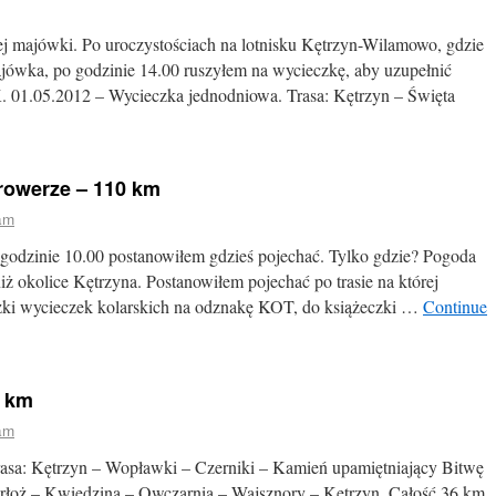
iej majówki. Po uroczystościach na lotnisku Kętrzyn-Wilamowo, gdzie
jówka, po godzinie 14.00 ruszyłem na wycieczkę, aby uzupełnić
. 01.05.2012 – Wycieczka jednodniowa. Trasa: Kętrzyn – Święta
 rowerze – 110 km
am
 godzinie 10.00 postanowiłem gdzieś pojechać. Tylko gdzie? Pogoda
iż okolice Kętrzyna. Postanowiłem pojechać po trasie na której
zki wycieczek kolarskich na odznakę KOT, do książeczki …
Continue
6 km
am
asa: Kętrzyn – Wopławki – Czerniki – Kamień upamiętniający Bitwę
łoż – Kwiedzina – Owczarnia – Wajsznory – Kętrzyn. Całość 36 km.