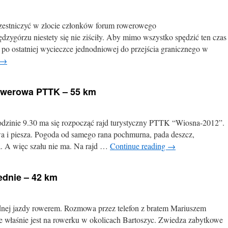
zestniczyć w zlocie członków forum rowerowego
ygórzu niestety się nie ziściły. Aby mimo wszystko spędzić ten czas
 po ostatniej wycieczce jednodniowej do przejścia granicznego w
→
rowerowa PTTK – 55 km
odzinie 9.30 ma się rozpocząć rajd turystyczny PTTK “Wiosna-2012”.
a i piesza. Pogoda od samego rana pochmurna, pada deszcz,
ła. A więc szału nie ma. Na rajd …
Continue reading
→
ednie – 42 km
adnej jazdy rowerem. Rozmowa przez telefon z bratem Mariuszem
że właśnie jest na rowerku w okolicach Bartoszyc. Zwiedza zabytkowe