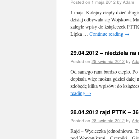
Posted on
1 maja 2012
by
Adam
1 maja. Kolejny ciepły dzień dług
dzisiaj odbywała się Wojskowa Ma
zaległe wpisy do książeczek PTTK
Lipka …
Continue reading
→
29.04.2012 – niedziela na
Posted on
29 kwietnia 2012
by
Ad
Od samego rana bardzo ciepło. Po
dopisała więc można gdzieś dalej n
zdobędę kilka wpisów: do książec
reading
→
28.04.2012 rajd PTTK – 3
Posted on
28 kwietnia 2012
by
Ad
Rajd – Wycieczka jednodniowa. Tr
pod Wopławkami – Czerniki – Gier