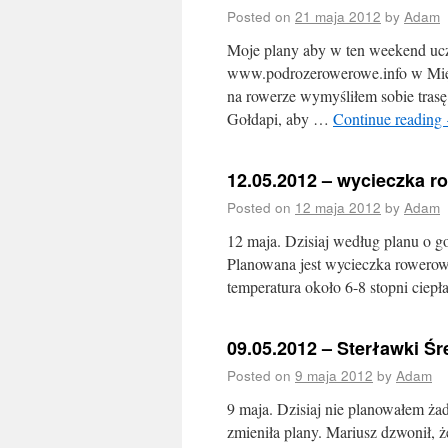
Posted on
21 maja 2012
by
Adam
Moje plany aby w ten weekend uc
www.podrozerowerowe.info w Międz
na rowerze wymyśliłem sobie trasę
Gołdapi, aby …
Continue reading
12.05.2012 – wycieczka 
Posted on
12 maja 2012
by
Adam
12 maja. Dzisiaj według planu o g
Planowana jest wycieczka rowerow
temperatura około 6-8 stopni ciep
09.05.2012 – Sterławki Śr
Posted on
9 maja 2012
by
Adam
9 maja. Dzisiaj nie planowałem ż
zmieniła plany. Mariusz dzwonił, 