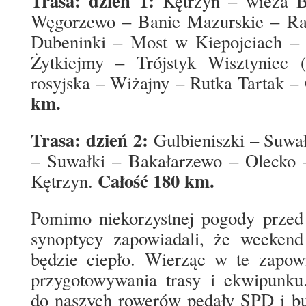
Trasa: dzień 1:
Kętrzyn – wieża B
Węgorzewo – Banie Mazurskie – Ra
Dubeninki – Most w Kiepojciach –
Żytkiejmy – Trójstyk Wisztyniec (g
rosyjska – Wiżajny – Rutka Tartak –
km.
Trasa: dzień 2:
Gulbieniszki – Suwa
– Suwałki – Bakałarzewo – Olecko
Całość 180 km.
Kętrzyn.
Pomimo niekorzystnej pogody prze
synoptycy zapowiadali, że weeken
będzie ciepło. Wierząc w te zapowi
przygotowywania trasy i ekwipunku.
do naszych rowerów pedały SPD i bu