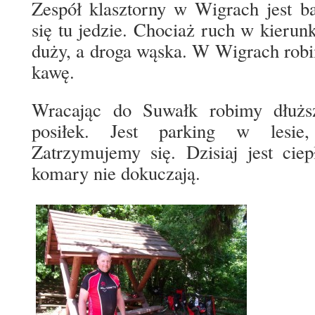
Zespół klasztorny w Wigrach jest b
się tu jedzie. Chociaż ruch w kierun
duży, a droga wąska. W Wigrach rob
kawę.
Wracając do Suwałk robimy dłużs
posiłek. Jest parking w lesie,
Zatrzymujemy się. Dzisiaj jest cie
komary nie dokuczają.