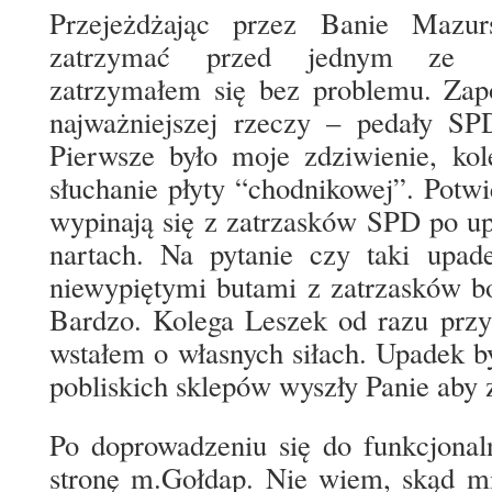
Przejeżdżając przez Banie Mazur
zatrzymać przed jednym ze sk
zatrzymałem się bez problemu. Zap
najważniejszej rzeczy – pedały SP
Pierwsze było moje zdziwienie, kole
słuchanie płyty “chodnikowej”. Potw
wypinają się z zatrzasków SPD po up
nartach. Na pytanie czy taki up
niewypiętymi butami z zatrzasków b
Bardzo. Kolega Leszek od razu przy
wstałem o własnych siłach. Upadek by
pobliskich sklepów wyszły Panie aby z
Po doprowadzeniu się do funkcjonal
stronę m.Gołdap. Nie wiem, skąd m