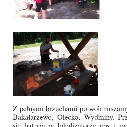
Z pełnymi brzuchami po woli ruszamy
Bakałarzewo, Olecko, Wydminy. Prz
się bateria w lokalizatorze gps i za