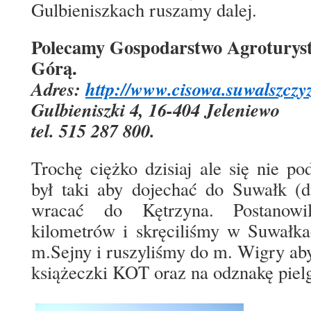
Gulbieniszkach ruszamy dalej.
Polecamy Gospodarstwo Agroturys
Górą.
Adres:
http://www.cisowa.suwalszczy
Gulbieniszki 4, 16-404 Jeleniewo
tel. 515 287 800.
Trochę ciężko dzisiaj ale się nie po
był taki aby dojechać do Suwałk (
wracać do Kętrzyna. Postanowil
kilometrów i skręciliśmy w Suwałk
m.Sejny i ruszyliśmy do m. Wigry aby
książeczki KOT oraz na odznakę piel