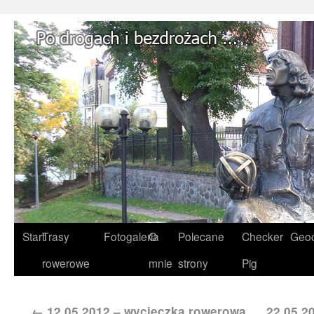
Start
Trasy
Fotogaleria
O
Polecane
Checker
Geoc
rowerowe
mnie
strony
Pig
←
12.05.2012 – wycieczka rowerowa
22.05.2