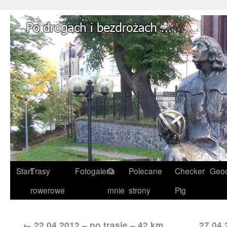
Start
Trasy
Fotogaleria
O
Polecane
Checker
Geoc
rowerowe
mnie
strony
Pig
←
22.04.2012 – po trasie – 42 km
27.04.