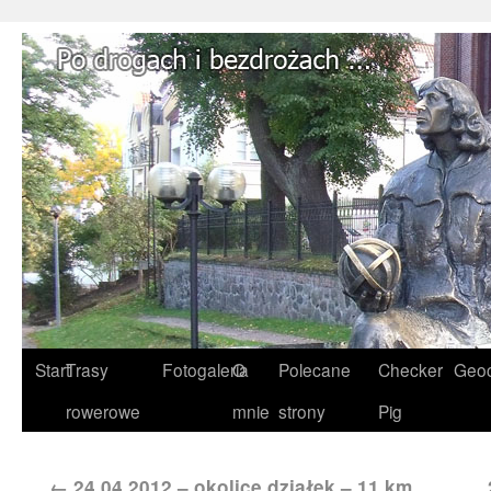
Start
Trasy
Fotogaleria
O
Polecane
Checker
Geoc
rowerowe
mnie
strony
Pig
←
24.04.2012 – okolice działek – 11 km