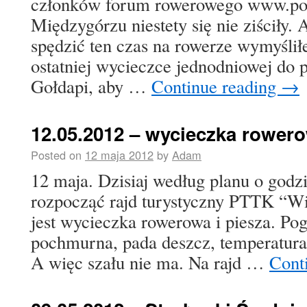
członków forum rowerowego www.po
Międzygórzu niestety się nie ziściły
spędzić ten czas na rowerze wymyślił
ostatniej wycieczce jednodniowej do 
Gołdapi, aby …
Continue reading
→
12.05.2012 – wycieczka rower
Posted on
12 maja 2012
by
Adam
12 maja. Dzisiaj według planu o godzi
rozpocząć rajd turystyczny PTTK “W
jest wycieczka rowerowa i piesza. P
pochmurna, pada deszcz, temperatura 
A więc szału nie ma. Na rajd …
Cont