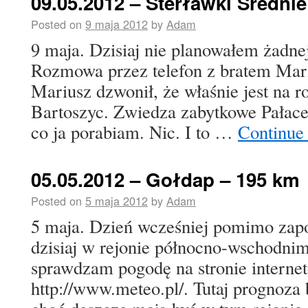
09.05.2012 – Sterławki Średnie
Posted on
9 maja 2012
by
Adam
9 maja. Dzisiaj nie planowałem żadne
Rozmowa przez telefon z bratem Mari
Mariusz dzwonił, że właśnie jest na 
Bartoszyc. Zwiedza zabytkowe Pałace 
co ja porabiam. Nic. I to …
Continue
05.05.2012 – Gołdap – 195 km
Posted on
5 maja 2012
by
Adam
5 maja. Dzień wcześniej pomimo zap
dzisiaj w rejonie północno-wschodnim
sprawdzam pogodę na stronie interne
http://www.meteo.pl/. Tutaj prognoza 