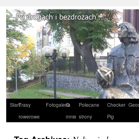
Start
Trasy
Fotogaleria
O
Polecane
Checker
Geoc
rowerowe
mnie
strony
Pig