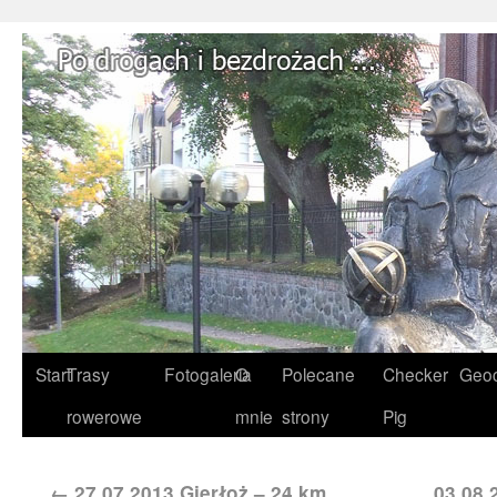
Start
Trasy
Fotogaleria
O
Polecane
Checker
Geoc
rowerowe
mnie
strony
Pig
←
27.07.2013 Gierłoż – 24 km
03.08.