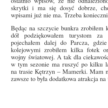
ostatnio wpisów, że nie odnalezion
skrytki i ma się dosyć dobrze, ch
wpisami już nie ma. Trzeba konieczn
Będąc na szczycie bunkra zrobiłem ki
dół podziękowałem turystom za 
pojechałem dalej do Parcza, gdzi
kolejowymi zrobiłem kilka fotek o
wojny światowej. A tak dla ciekawośc
w tym sezonie ma ruszyć po kilku la
na trasie Kętrzyn – Mamerki. Mam n
zawsze to była dodatkowa atrakcja na 