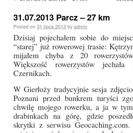
31.07.2013 Parcz – 27 km
Posted on
31 lipca 2013
by
admin
Dzisiaj pojechałem sobie do miejs
“starej” już rowerowej trasie: Kętrzy
mijałem chyba z 20 rowerzystó
Większość rowerzystów jechała
Czernikach.
W Gierłoży tradycyjnie sesja zdjęci
Poznani przed bunkrem turyści zgo
chwilę mojego rowerku, a ja w tym
drabinkach na górę, gdzie poszed
skrytki z serwisu Geocaching.com. 