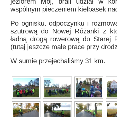
jeziorem Mój, brali udział w ko
wspólnym pieczeniem kiełbasek na
Po ognisku, odpoczynku i rozmow
szutrową do Nowej Różanki z któ
ładną drogą rowerową do Starej R
(tutaj jeszcze małe prace przy drod
W sumie przejechaliśmy 31 km.