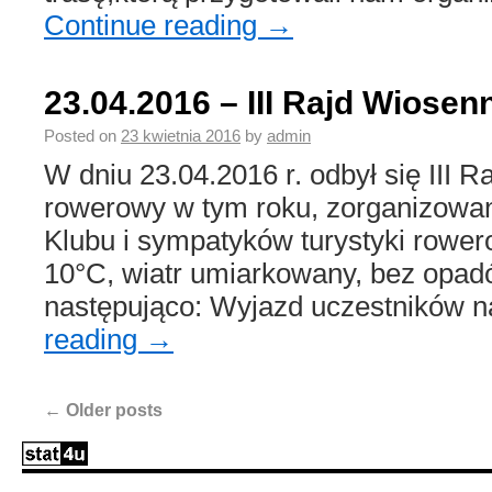
Continue reading
→
23.04.2016 – III Rajd Wiosen
Posted on
23 kwietnia 2016
by
admin
W dniu 23.04.2016 r. odbył się III R
rowerowy w tym roku, zorganizowa
Klubu i sympatyków turystyki rower
10°C, wiatr umiarkowany, bez opad
następująco: Wyjazd uczestników n
reading
→
←
Older posts