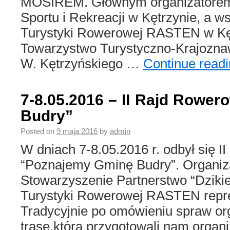
MOSIREM. Głównym organizatorem r
Sportu i Rekreacji w Kętrzynie, a 
Turystyki Rowerowej RASTEN w Kęt
Towarzystwo Turystyczno-Krajozna
W. Kętrzyńskiego …
Continue read
7-8.05.2016 – II Rajd Rowe
Budry”
Posted on
9 maja 2016
by
admin
W dniach 7-8.05.2016 r. odbył się 
“Poznajemy Gminę Budry”. Organiza
Stowarzyszenie Partnerstwo “Dziki
Turystyki Rowerowej RASTEN repre
Tradycyjnie po omówieniu spraw or
trasę,którą przygotowali nam orga