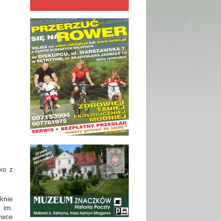
ko z
knie
 im.
ówce