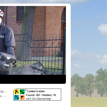
EM –
km
→