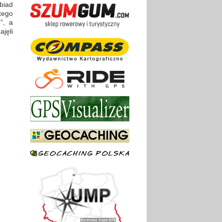
biad
tego
”, a
jęli