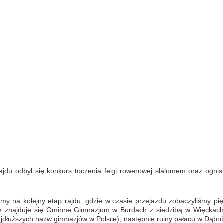
ajdu odbył się konkurs toczenia felgi rowerowej slalomem oraz ognis
śmy na kolejny etap rajdu, gdzie w czasie przejazdu zobaczyliśmy pię
m znajduje się Gminne Gimnazjum w Burdach z siedzibą w Więckach
 najdłuższych nazw gimnazjów w Polsce), następnie ruiny pałacu w Dąbr