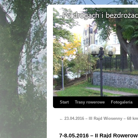
Start
Trasy rowerowe
Fotogaleria
←
23.04.2016 – III Rajd Wiosenny – 68 k
7-8.05.2016 – II Rajd Rower