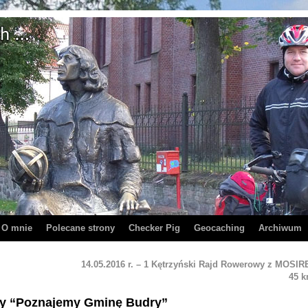
O mnie
Polecane strony
Checker Pig
Geocaching
Archiwum
m
14.05.2016 r. – 1 Kętrzyński Rajd Rowerowy z MOSIR
45 
owy “Poznajemy Gminę Budry”