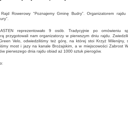
I Rajd Rowerowy “Poznajemy Gminę Budry”. Organizatorem rajdu 
ury”.
RASTEN reprezentowało 9 osób. Tradycyjnie po omówieniu s
órą przygotowali nam organizatorzy w pierwszym dniu rajdu. Zwiedzil
reen Velo, odwiedziliśmy też górę, na której stoi Krzyż Milenijny, 
liśmy most i jazy na kanale Brożajskim, a w miejscowości Zabrost Wi
ków pierwszego dnia rajdu obiad aż 1000 sztuk pierogów.
o: