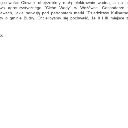
jscowości Ołownik obejrzeliśmy małą elektrownię wodną, a na o
stwa agroturystycznego “Ciche Wody” w Wężówce. Gospodarze 
awach, jakie serwują pod patronatem marki “Dziedzictwo Kulinarne
 o gminie Budry. Chcielibyśmy się pochwalić, że II i III miejsce za
o: