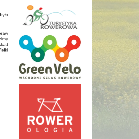
było
praw
iśmy
skąd
elki