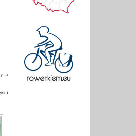
y, a
si i