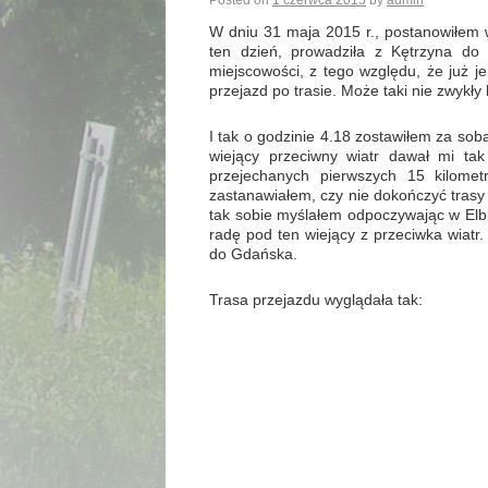
Posted on
1 czerwca 2015
by
admin
W dniu 31 maja 2015 r., postanowiłem 
ten dzień, prowadziła z Kętrzyna do
miejscowości, z tego względu, że już j
przejazd po trasie. Może taki nie zwykły 
I tak o godzinie 4.18 zostawiłem za sobą
wiejący przeciwny wiatr dawał mi ta
przejechanych pierwszych 15 kilome
zastanawiałem, czy nie dokończyć trasy
tak sobie myślałem odpoczywając w Elbl
radę pod ten wiejący z przeciwka wiat
do Gdańska.
Trasa przejazdu wyglądała tak: