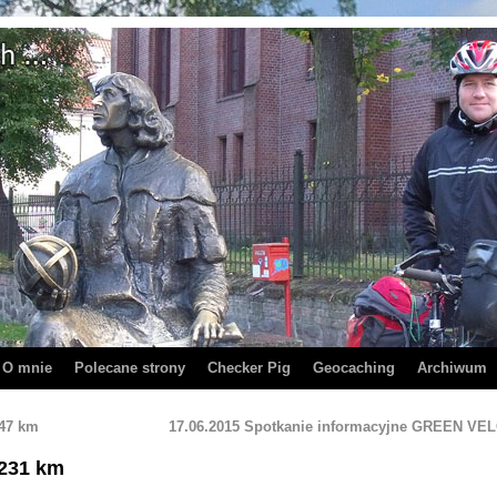
O mnie
Polecane strony
Checker Pig
Geocaching
Archiwum
 47 km
17.06.2015 Spotkanie informacyjne GREEN VE
 231 km