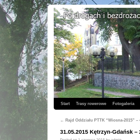
Start
Trasy rowerowe
Fotogaleria
←
Rajd Oddziału PTTK “Wiosna-2015” –
31.05.2015 Kętrzyn-Gdańsk –