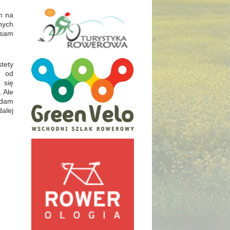
m na
nych
 sam
stety
ż od
 się
 Ale
 dam
alej