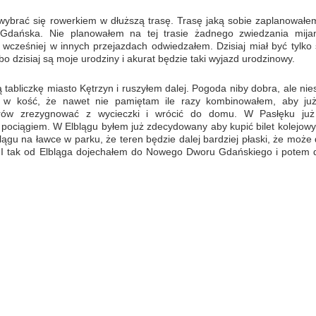
wybrać się rowerkiem w dłuższą trasę. Trasę jaką sobie zaplanowałe
 Gdańska. Nie planowałem na tej trasie żadnego zwiedzania mija
e wcześniej w innych przejazdach odwiedzałem. Dzisiaj miał być tylko
bo dzisiaj są moje urodziny i akurat będzie taki wyjazd urodzinowy.
 tabliczkę miasto Kętrzyn i ruszyłem dalej. Pogoda niby dobra, ale nie
k w kość, że nawet nie pamiętam ile razy kombinowałem, aby ju
trów zrezygnować z wycieczki i wrócić do domu. W Pasłęku już
 pociągiem. W Elblągu byłem już zdecydowany aby kupić bilet kolejowy.
ągu na ławce w parku, że teren będzie dalej bardziej płaski, że może
r. I tak od Elbląga dojechałem do Nowego Dworu Gdańskiego i potem d