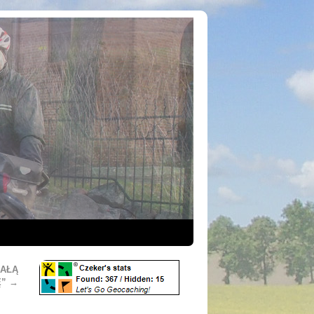
MAŁĄ
Ę”
→