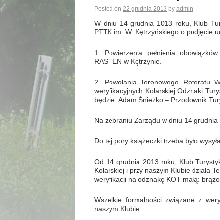
Posted on
22 grudnia 2013
by
admin
W dniu 14 grudnia 1013 roku, Klub Tu
PTTK im. W. Kętrzyńskiego o podjęcie 
1. Powierzenia pełnienia obowiązków 
RASTEN w Kętrzynie.
2. Powołania Terenowego Referatu We
weryfikacyjnych Kolarskiej Odznaki Tury
będzie: Adam Śnieżko – Przodownik Turys
Na zebraniu Zarządu w dniu 14 grudnia 2
Do tej pory książeczki trzeba było wysył
Od 14 grudnia 2013 roku, Klub Turysty
Kolarskiej i przy naszym Klubie działa 
weryfikacji na odznakę KOT małą: brązow
Wszelkie formalności związane z wery
naszym Klubie.