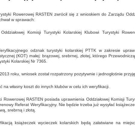
rystyki Rowerowej RASTEN zwrócił się z wnioskiem do Zarządu Oddz
uchwał w sprawach:
Oddziałowej Komisji Turystyki Kolarskiej Klubowi Turystyki Rower
ryfikacyjnego odznak turystyki kolarskiej PTTK w zakresie upraw
stycznej (KOT) małej: brązowej, srebrnej, złotej, którego Przewodnicz
tyki Kolarskiej Nr 7365.
013 roku, wniosek został rozpatrzony pozytywnie i jednogłośnie przyję
ać na własny koszt do innych klubów w celu ich weryfikacji.
ki Rowerowej RASTEN posiada uprawnienia Oddziałowej Komisji Turys
Terenowy Referat Weryfikacyjny. Nie będzie trzeba już wysyłać książecz
ą, srebrną i złotą.
fikacją książeczek wycieczek kolarskich będą załatwiane na miejs