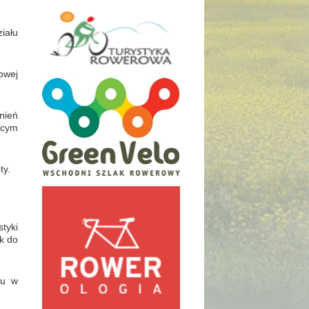
iału
owej
nień
ącym
ty.
tyki
ek do
cu w