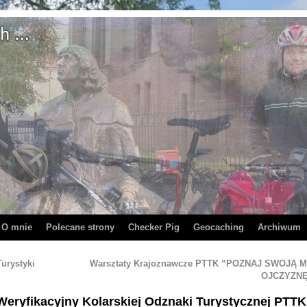
O mnie
Polecane strony
Checker Pig
Geocaching
Archiwum
urystyki
Warsztaty Krajoznawcze PTTK “POZNAJ SWOJĄ 
OJCZYZN
Weryfikacyjny Kolarskiej Odznaki Turystycznej PTTK