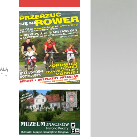
MAŁĄ
Ę”
→