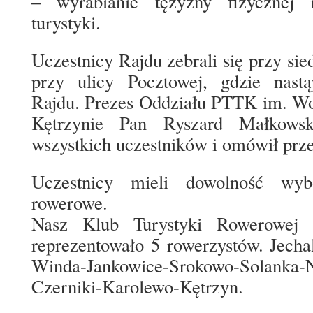
– wyrabianie tężyzny fizycznej
turystyki.
Uczestnicy Rajdu zebrali się przy si
przy ulicy Pocztowej, gdzie nastą
Rajdu. Prezes Oddziału PTTK im. Wo
Kętrzynie Pan Ryszard Małkowski
wszystkich uczestników i omówił przeb
Uczestnicy mieli dowolność wyb
rowerowe.
Nasz Klub Turystyki Rowerowe
reprezentowało 5 rowerzystów. Jechal
Winda-Jankowice-Srokowo-Solanka
Czerniki-Karolewo-Kętrzyn.