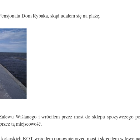
ensjonatu Dom Rybaka, skąd udałem się na plażę.
 Zalewu Wiślanego i wróciłem przez most do sklepu spożywczego p
przez tą miejscowość.
k kolarskich KOT wróciłem ponownie przed most i skręciłem w lewo n