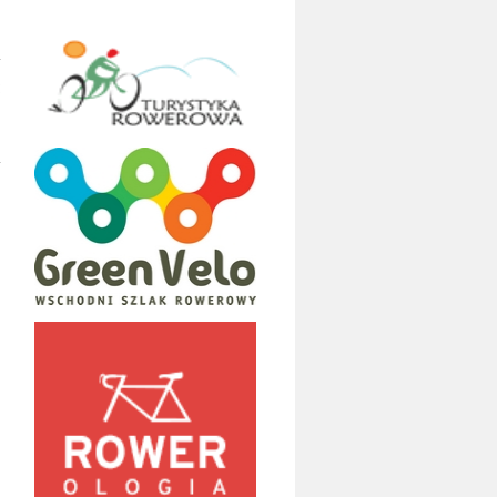
y
:
y