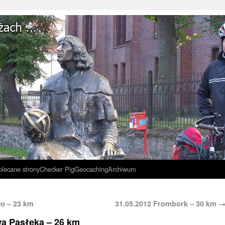
olecane strony
Checker Pig
Geocaching
Archiwum
o – 23 km
31.05.2012 Frombork – 30 km
wa Pasłęka – 26 km