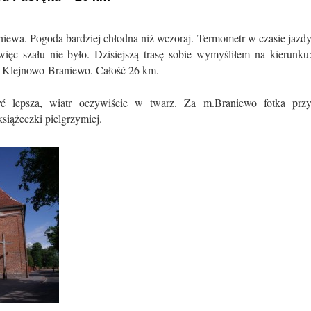
raniewa. Pogoda bardziej chłodna niż wczoraj. Termometr w czasie jazd
ięc szału nie było. Dzisiejszą trasę sobie wymyśliłem na kierunku
-Klejnowo-Braniewo. Całość 26 km.
ć lepsza, wiatr oczywiście w twarz. Za m.Braniewo fotka prz
iążeczki pielgrzymiej.