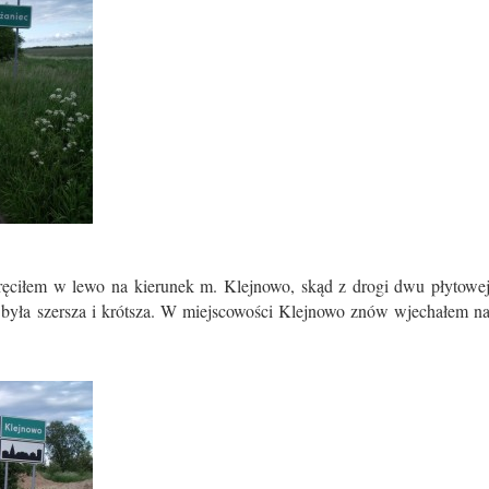
ręciłem w lewo na kierunek m. Klejnowo, skąd z drogi dwu płytowe
to była szersza i krótsza. W miejscowości Klejnowo znów wjechałem n