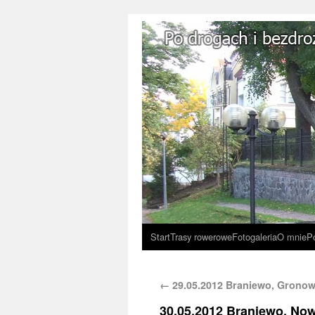
Start
Trasy rowerowe
Fotogaleria
O mnie
P
←
29.05.2012 Braniewo, Gronow
30.05.2012 Braniewo, No