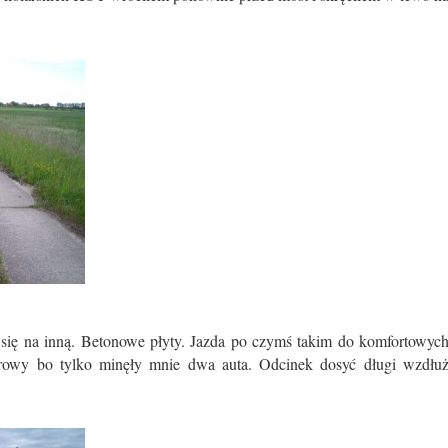
a się na inną. Betonowe płyty. Jazda po czymś takim do komfortowyc
erowy bo tylko minęły mnie dwa auta. Odcinek dosyć długi wzdłu