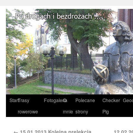
Start
Trasy
Fotogaleria
O
Polecane
Checker
Geoc
rowerowe
mnie
strony
Pig
←
15.01.2013 Kolejna prelekcja
12.02.2