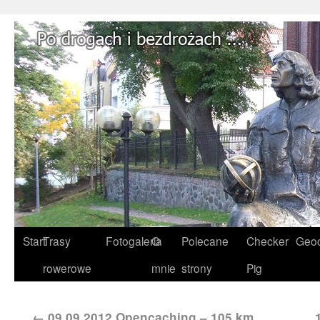
Start
Trasy
Fotogaleria
O
Polecane
Checker
Geoc
rowerowe
mnie
strony
Pig
←
09.09.2012 Opencaching – 105 km