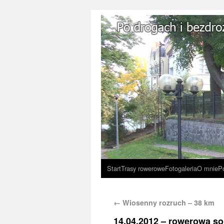
Start
Trasy rowerowe
Fotogaleria
O mnie
P
←
Wiosenny rozruch – 38 km
14.04.2012 – rowerowa so