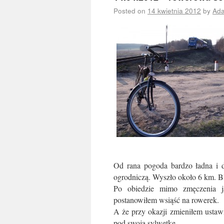
Posted on
14 kwietnia 2012
by
Ad
Od rana pogoda bardzo ładna i d
ogrodniczą. Wyszło około 6 km. Bl
Po obiedzie mimo zmęczenia ja
postanowiłem wsiąść na rowerek.
A że przy okazji zmieniłem ustaw
pod swoją sylwetkę.