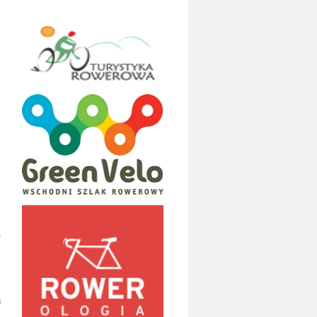
ę
,
m