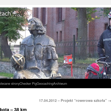
olecane strony
Checker Pig
Geocaching
Archiwum
17.04.2012 – Projekt “rowerowa szkoła”
bota – 38 km