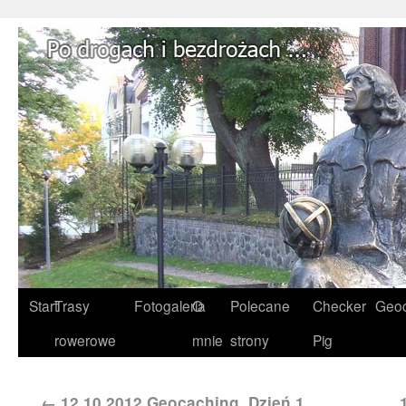
Start
Trasy
Fotogaleria
O
Polecane
Checker
Geoc
rowerowe
mnie
strony
Pig
←
12.10.2012 Geocaching. Dzień 1.