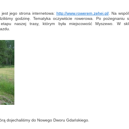
j jest jego strona internetowa:
http://www.rowerem.zehej.pl/
. Na wspó
dziliśmy godzinę. Tematyka oczywiście rowerowa. Po pożegnaniu s
o etapu naszej trasy, którym była miejscowość Myszewo. W skl
jazdu.
którą dojechaliśmy do Nowego Dworu Gdańskiego.