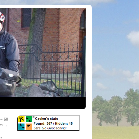
– 60
km
→
.