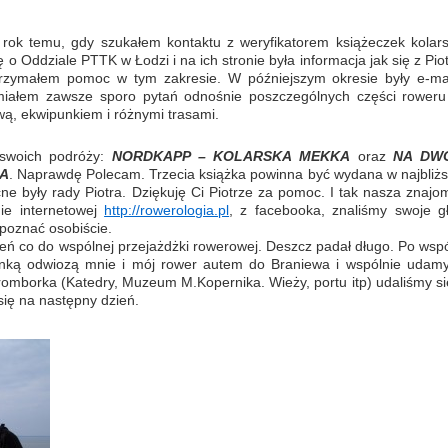
rok temu, gdy szukałem kontaktu z weryfikatorem książeczek kolars
 o Oddziale PTTK w Łodzi i na ich stronie była informacja jak się z Pi
trzymałem pomoc w tym zakresie. W późniejszym okresie były e-mai
miałem zawsze sporo pytań odnośnie poszczególnych części roweru
ą, ekwipunkiem i różnymi trasami.
e swoich podróży:
NORDKAPP – KOLARSKA MEKKA
oraz
NA DW
A
. Naprawdę Polecam. Trzecia książka powinna być wydana w najbliż
e były rady Piotra. Dziękuję Ci Piotrze za pomoc. I tak nasza znajo
nie internetowej
http://rowerologia.pl
, z facebooka, znaliśmy swoje gł
 poznać osobiście.
eń co do wspólnej przejażdżki rowerowej. Deszcz padał długo. Po wspó
alinką odwiozą mnie i mój rower autem do Braniewa i wspólnie udamy
omborka (Katedry, Muzeum M.Kopernika. Wieży, portu itp) udaliśmy si
się na następny dzień.