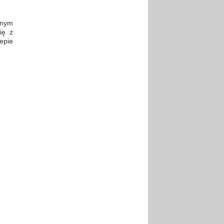
lnym
ię z
epie