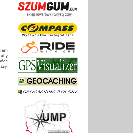
trem
 aby
wóch
asy,