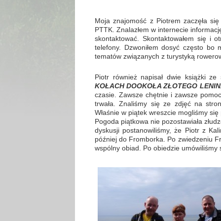
Moja znajomość z Piotrem zaczęła się 
PTTK. Znalazłem w internecie informację
skontaktować. Skontaktowałem się i o
telefony. Dzwoniłem dosyć często bo 
tematów związanych z turystyką rowerow
Piotr również napisał dwie książki z
KOŁACH DOOKOŁA ZŁOTEGO LENIN
czasie. Zawsze chętnie i zawsze pomocn
trwała. Znaliśmy się ze zdjęć na stro
Właśnie w piątek wreszcie mogliśmy się
Pogoda piątkowa nie pozostawiała złudz
dyskusji postanowiliśmy, że Piotr z K
później do Fromborka. Po zwiedzeniu Fr
wspólny obiad. Po obiedzie umówiliśmy 