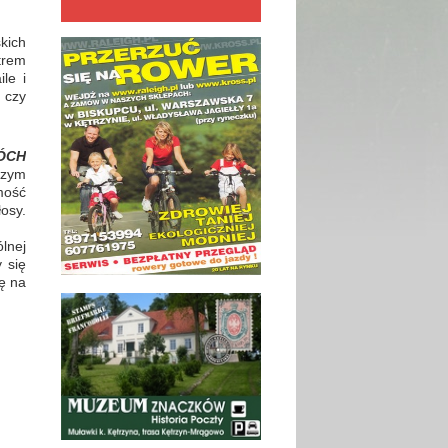
kich
otrem
le i
 czy
ÓCH
szym
mość
osy.
lnej
 się
ę na