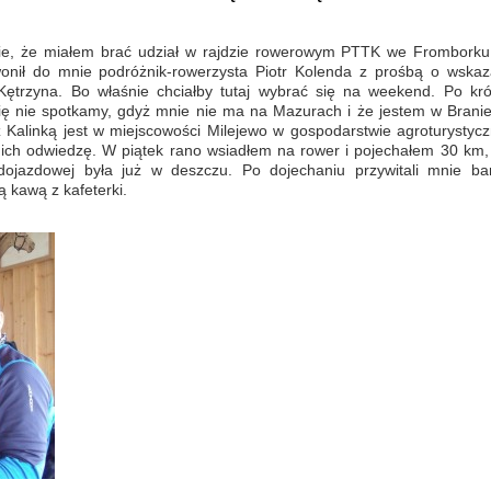
ie, że miałem brać udział w rajdzie rowerowym PTTK we Fromborku
nił do mnie podróżnik-rowerzysta Piotr Kolenda z prośbą o wskaz
ętrzyna. Bo właśnie chciałby tutaj wybrać się na weekend. Po krót
się nie spotkamy, gdyż mnie nie ma na Mazurach i że jestem w Branie
z Kalinką jest w miejscowości Milejewo w gospodarstwie agroturystyc
 ich odwiedzę. W piątek rano wsiadłem na rower i pojechałem 30 km,
dojazdowej była już w deszczu. Po dojechaniu przywitali mnie ba
 kawą z kafeterki.