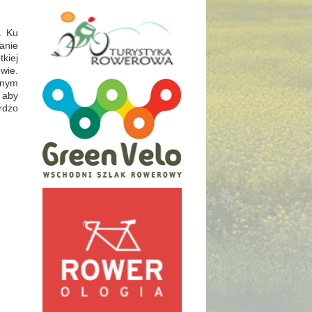
. Ku
anie
kiej
wie.
znym
 aby
rdzo