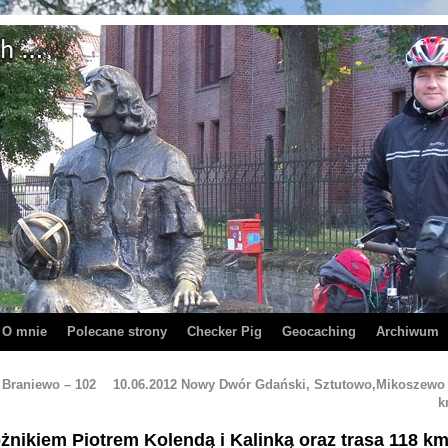
O mnie
Polecane strony
Checker Pig
Geocaching
Archiwum
 Braniewo – 102
10.06.2012 Nowy Dwór Gdański, Sztutowo,Mikoszewo 
żnikiem Piotrem Kolendą i Kalinką oraz trasa 118 km