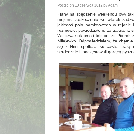
Posted on
10 czerwca 2012
by
Adam
Plany na spędzenie weekendu były tak
mojemu zaskoczeniu we wtorek zadzwo
jakiegoś pola namiotowego w rejonie K
rozmowie, powiedziałem, że żałuję, iż 
We czwartek sms i telefon, że Piotrek 
Milejewko. Odpowiedziałem, że chętnie
się z Nimi spotkać. Końcówka trasy 
serdecznie i poczęstowali gorącą pyszną