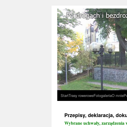
Start
Trasy rowerowe
Fotogaleria
O mnie
P
Przepisy, deklaracja, do
Wybrane uchwały, zarządzenia