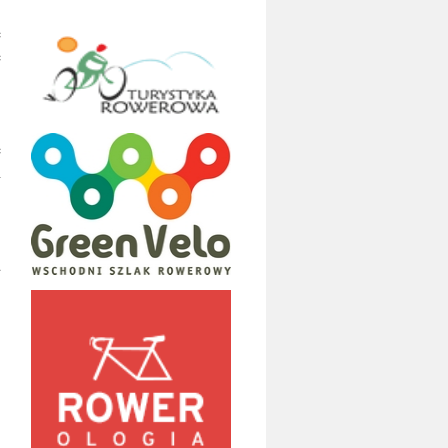
e
e
e
i
a