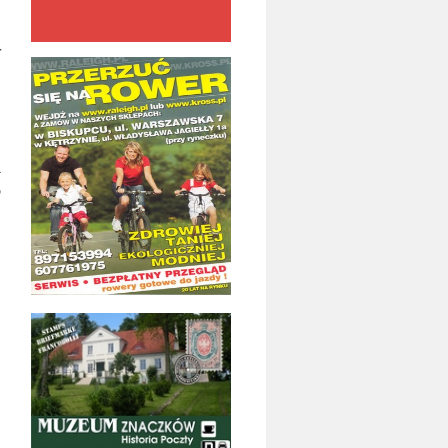
w
r
w
a
o