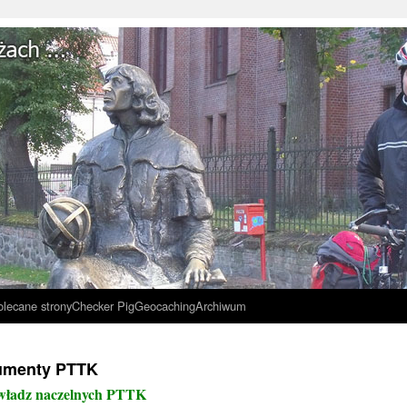
olecane strony
Checker Pig
Geocaching
Archiwum
kumenty PTTK
 władz naczelnych PTTK