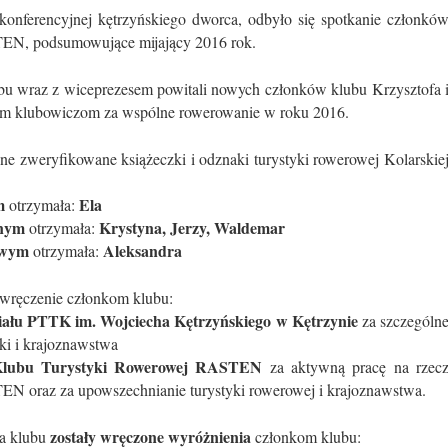
konferencyjnej kętrzyńskiego dworca, odbyło się spotkanie członkó
EN, podsumowujące mijający 2016 rok.
ubu wraz z wiceprezesem powitali nowych członków klubu Krzysztofa 
kim klubowiczom za wspólne rowerowanie w roku 2016.
ne zweryfikowane książeczki i odznaki turystyki rowerowej Kolarskie
m
Ela
otrzymała:
rnym
Krystyna, Jerzy, Waldemar
otrzymała:
owym
Aleksandra
otrzymała:
wręczenie członkom klubu:
łu PTTK im. Wojciecha Kętrzyńskiego w Kętrzynie
za szczególn
ki i krajoznawstwa
lubu Turystyki Rowerowej RASTEN
za aktywną pracę na rzec
N oraz za upowszechnianie turystyki rowerowej i krajoznawstwa.
zostały wręczone wyróżnienia
sa klubu
członkom klubu: