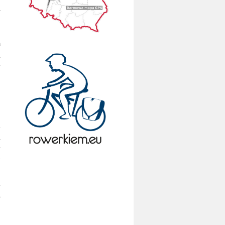
a
m
i
y
u
i
y
y
.
u
a