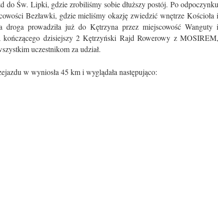
d do Św. Lipki, gdzie zrobiliśmy sobie dłuższy postój. Po odpoczynk
scowości Bezławki, gdzie mieliśmy okazję zwiedzić wnętrze Kościoła 
za droga prowadziła już do Kętrzyna przez miejscowość Wanguty 
ca kończącego dzisiejszy 2 Kętrzyński Rajd Rowerowy z MOSIREM
wszystkim uczestnikom za udział.
zejazdu w wyniosła 45 km i wyglądała następująco: