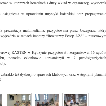
ictwo w imprezach kolarskich i duży wkład w organizację wyciecze
osiągnięcia w uprawianiu turystyki kolarskiej oraz propagowani
 prezentacja multimedialna, przygotowana przez Grzegorza, któr
 wyjeździe w ramach imprezy “Rowerowy Potop AZS” – rowerowy
erowej RASTEN w Kętrzynie przygotował i zorganizował 16 rajdó
u, ponadto członkowie uczestniczyli w 7 przedsięwzięciac
oty.
 zabrakło też dyskusji o sprawach klubowych oraz wstępnymi planam
7.