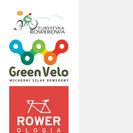
w
i
j
e
z