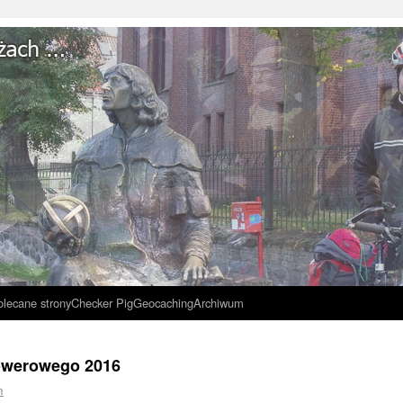
olecane strony
Checker Pig
Geocaching
Archiwum
owerowego 2016
n