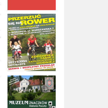
k
e
y
m
w
h
i