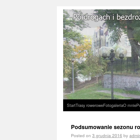
Start
Trasy rowerowe
Fotogaleria
O mnie
P
Podsumowanie sezonu r
Posted on
3 grudnia 2016
by
admi