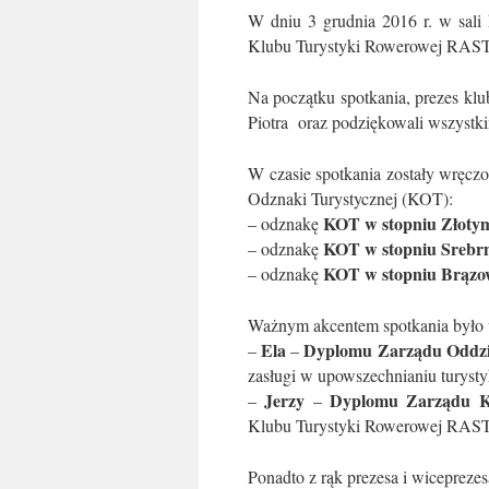
W dniu 3 grudnia 2016 r. w sali 
Klubu Turystyki Rowerowej RAST
Na początku spotkania, prezes kl
Piotra oraz podziękowali wszyst
W czasie spotkania zostały wręczo
Odznaki Turystycznej (KOT):
KOT w stopniu Złoty
– odznakę
KOT w stopniu Sreb
– odznakę
KOT w stopniu Brąz
– odznakę
Ważnym akcentem spotkania było 
Ela
Dyplomu Zarządu Oddzia
–
–
zasługi w upowszechnianiu turysty
Jerzy
Dyplomu Zarządu K
–
–
Klubu Turystyki Rowerowej RASTE
Ponadto z rąk prezesa i wicepreze