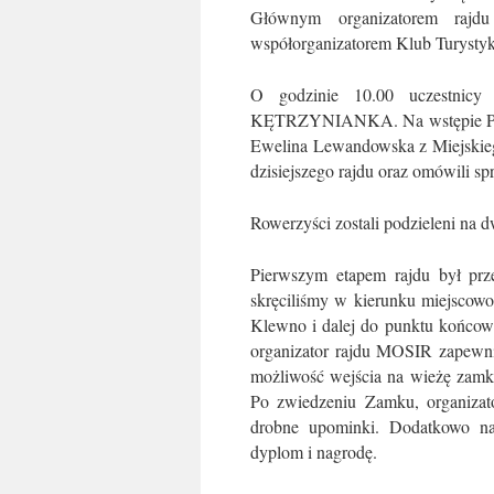
Głównym organizatorem rajd
współorganizatorem Klub Turyst
O godzinie 10.00 uczestnicy 
KĘTRZYNIANKA. Na wstępie Pre
Ewelina Lewandowska z Miejskiego
dzisiejszego rajdu oraz omówili s
Rowerzyści zostali podzieleni na dw
Pierwszym etapem rajdu był prz
skręciliśmy w kierunku miejscowo
Klewno i dalej do punktu końco
organizator rajdu MOSIR zapewni
możliwość wejścia na wieżę zamko
Po zwiedzeniu Zamku, organizat
drobne upominki. Dodatkowo najm
dyplom i nagrodę.