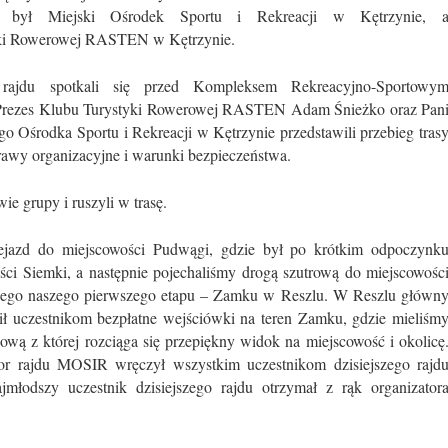
u był Miejski Ośrodek Sportu i Rekreacji w Kętrzynie, 
yki Rowerowej RASTEN w Kętrzynie.
rajdu spotkali się przed Kompleksem Rekreacyjno-Sportowy
zes Klubu Turystyki Rowerowej RASTEN Adam Śnieżko oraz Pan
 Ośrodka Sportu i Rekreacji w Kętrzynie przedstawili przebieg tras
prawy organizacyjne i warunki bezpieczeństwa.
ie grupy i ruszyli w trasę.
ejazd do miejscowości Pudwągi, gdzie był po krótkim odpoczynk
ści Siemki, a następnie pojechaliśmy drogą szutrową do miejscowośc
wego naszego pierwszego etapu – Zamku w Reszlu. W Reszlu główn
ł uczestnikom bezpłatne wejściówki na teren Zamku, gdzie mieliśm
wą z której rozciąga się przepiękny widok na miejscowość i okolicę
or rajdu MOSIR wręczył wszystkim uczestnikom dzisiejszego rajd
łodszy uczestnik dzisiejszego rajdu otrzymał z rąk organizator