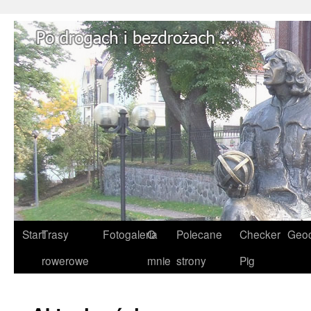
Start
Trasy
Fotogaleria
O
Polecane
Checker
Geoc
rowerowe
mnie
strony
Pig