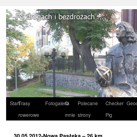
Start
Trasy
Fotogaleria
O
Polecane
Checker
Geoc
rowerowe
mnie
strony
Pig
30.05.2012-Nowa Pasłęka – 26 km