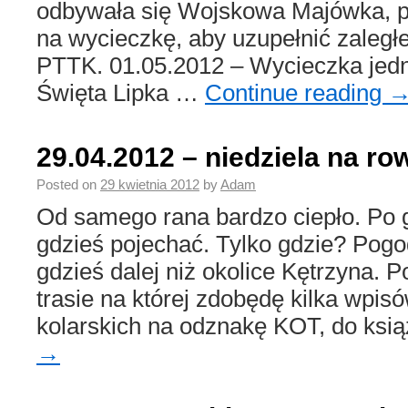
odbywała się Wojskowa Majówka, p
na wycieczkę, aby uzupełnić zaległ
PTTK. 01.05.2012 – Wycieczka jedn
Święta Lipka …
Continue reading
29.04.2012 – niedziela na ro
Posted on
29 kwietnia 2012
by
Adam
Od samego rana bardzo ciepło. Po 
gdzieś pojechać. Tylko gdzie? Pog
gdzieś dalej niż okolice Kętrzyna.
trasie na której zdobędę kilka wpis
kolarskich na odznakę KOT, do ksi
→