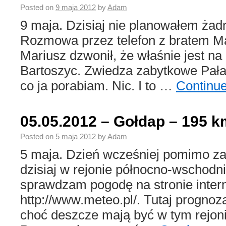
Posted on
9 maja 2012
by
Adam
9 maja. Dzisiaj nie planowałem żad
Rozmowa przez telefon z bratem Ma
Mariusz dzwonił, że właśnie jest na
Bartoszyc. Zwiedza zabytkowe Pałac
co ja porabiam. Nic. I to …
Continu
05.05.2012 – Gołdap – 195 k
Posted on
5 maja 2012
by
Adam
5 maja. Dzień wcześniej pomimo z
dzisiaj w rejonie północno-wschodn
sprawdzam pogodę na stronie inter
http://www.meteo.pl/. Tutaj prognoz
choć deszcze mają być w tym rejoni