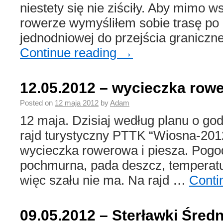
niestety się nie ziściły. Aby mimo 
rowerze wymyśliłem sobie trasę po 
jednodniowej do przejścia graniczn
Continue reading
→
12.05.2012 – wycieczka row
Posted on
12 maja 2012
by
Adam
12 maja. Dzisiaj według planu o go
rajd turystyczny PTTK “Wiosna-201
wycieczka rowerowa i piesza. Pog
pochmurna, pada deszcz, temperatur
więc szału nie ma. Na rajd …
Conti
09.05.2012 – Sterławki Śred