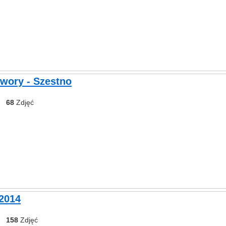
Dwory - Szestno
68
Zdjęć
 2014
158
Zdjęć