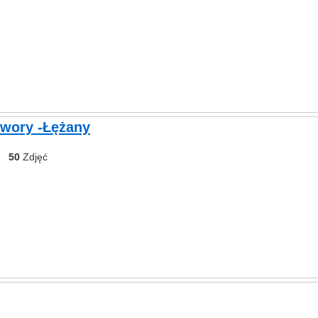
Dwory -Łężany
50
Zdjęć