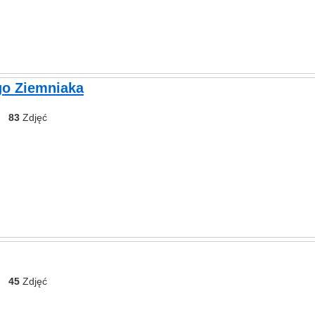
go Ziemniaka
83
Zdjęć
45
Zdjęć