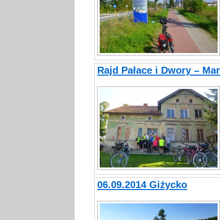
Rajd Pałace i Dwory – Mar
06.09.2014 Giżycko