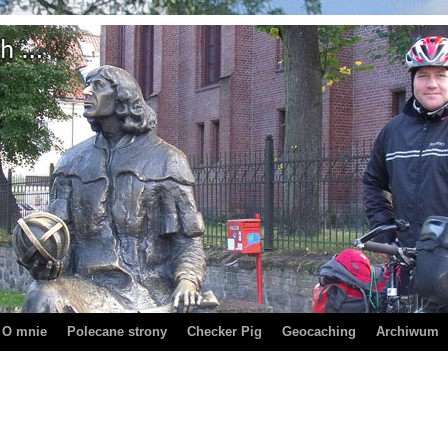
O mnie
Polecane strony
Checker Pig
Geocaching
Archiwum